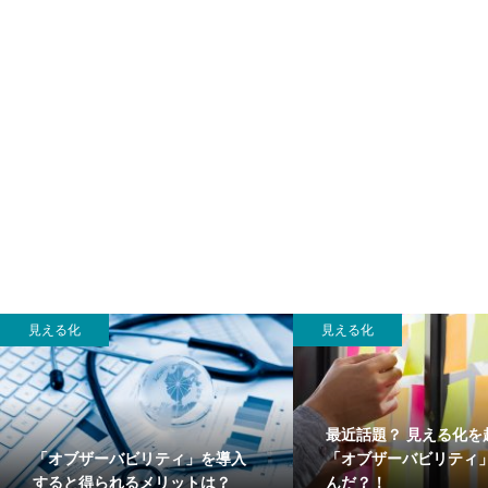
見える化
見える化
最近話題？ 見える化を
「オブザーバビリティ」を導入
「オブザーバビリティ
すると得られるメリットは？
んだ？！