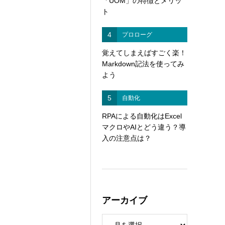
「UOM」の特徴とメリッ
ト
4
プロローグ
覚えてしまえばすごく楽！
Markdown記法を使ってみ
よう
5
自動化
RPAによる自動化はExcel
マクロやAIとどう違う？導
入の注意点は？
アーカイブ