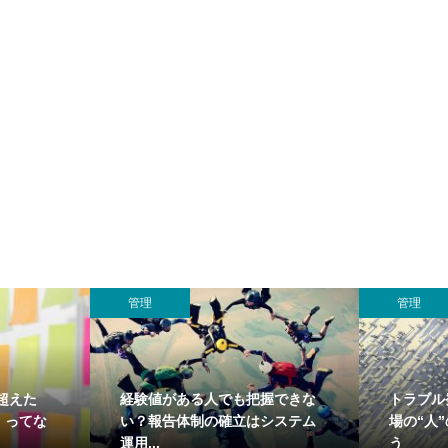
管理
管理
超えた
経験値がある人でも把握できな
トラブル
」ってな
い？報告体制の確立はシステム
場の“人
運用...
う