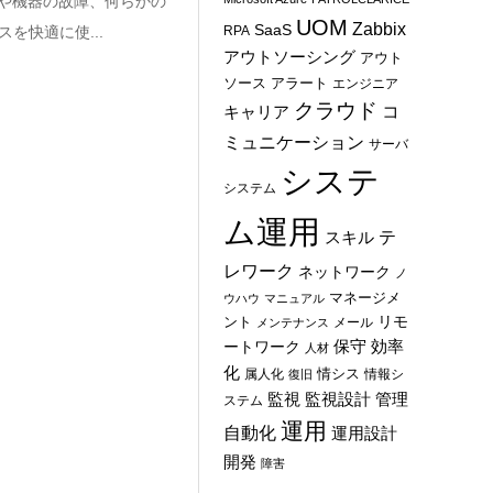
荷や機器の故障、何らかの
UOM
Zabbix
SaaS
を快適に使...
RPA
アウトソーシング
アウト
ソース
アラート
エンジニア
クラウド
コ
キャリア
ミュニケーション
サーバ
システ
システム
ム運用
テ
スキル
レワーク
ネットワーク
ノ
マネージメ
ウハウ
マニュアル
ント
リモ
メール
メンテナンス
保守
効率
ートワーク
人材
化
情シス
属人化
情報シ
復旧
管理
監視
監視設計
ステム
運用
自動化
運用設計
開発
障害