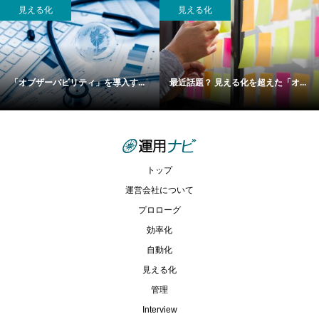
見える化
見える化
「オブザーバビリティ」を導入す...
最近話題？ 見える化を超えた「オ...
トップ
運営会社について
プロローグ
効率化
自動化
見える化
管理
Interview