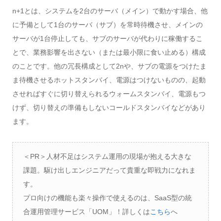
n+1とは、システムを2台のサーバ（メイン）で動かす場合、他
に予備として1台のサーバ（サブ）を常時待機させ、メインの
サーバが1台停止しても、サブのサーバが代わりに稼働するこ
とで、業務影響を出さない（または最小限に食い止める）構成
のことです。他の冗長構成として2nや、サブの電源をつけたま
ま待機させるホットスタンバイ、電源はつけないものの、起動
させればすぐに切り替えられるウォームスタンバイ、電源もつ
けず、切り替えの準備もしないコールドスタンバイなどがあり
ます。
＜PR＞人材不足はシステム運用の現場が抱える大きな
課題。駆け出しエンジニアだって貴重な即戦力になれま
す。
プロ向けの機能も楽々操作で使えるのは、SaaS型の統
合運用管理サービス「UOM」！詳しくは
こちら
へ