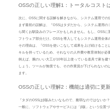
OSSの正しい理解1：トータルコスト
次に、OSSに関する誤解を解きながら、システム運用での
まず最初の誤解は、『OSSはタダだから、システム運用の
ら聞くお馴染みのフレーズかもしれません。もし、OSSに
フトウェア部分だけ。OSSを導入してもシステム運用全体
その理由は、『OSSを使いこなして成果を上げ続けること
キルを持っているため、それなりの人件費や教育体制が必
例えば、腕のいい大工が10年以上使っている道具で家を建
しょう。ツールが無償でも、その作業賃が下げられないの
ます。
OSSの正しい理解2：機能は適切に更
『タダのOSSはβ版みたいなもので、脆弱なのではないか
一般に、ソフトウェアやサービスには「β版」という位置