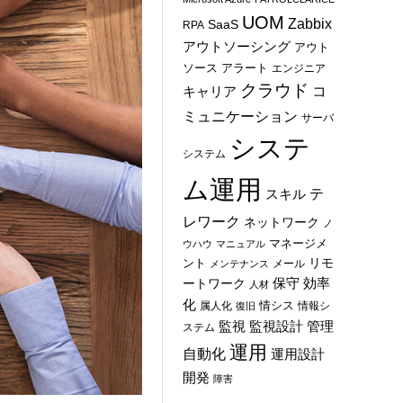
UOM
Zabbix
SaaS
RPA
アウトソーシング
アウト
ソース
アラート
エンジニア
クラウド
コ
キャリア
ミュニケーション
サーバ
システ
システム
ム運用
テ
スキル
レワーク
ネットワーク
ノ
マネージメ
ウハウ
マニュアル
ント
リモ
メール
メンテナンス
保守
効率
ートワーク
人材
化
情シス
属人化
情報シ
復旧
管理
監視
監視設計
ステム
運用
自動化
運用設計
開発
障害