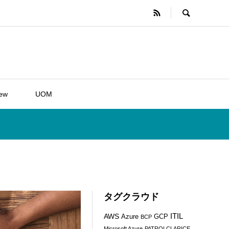
iew
UOM
タグクラウド
ITIL
AWS
Azure
GCP
BCP
Microsoft Azure
PATROLCLARICE