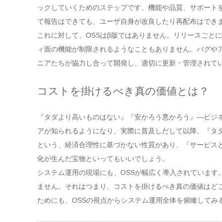
ックしていくためのステップです。機能や品質、サポート
て報告はできても、ユーザ自身が改良したり再配布はでき
これに対して、OSSはβ版ではありません。リリースごと
ィ面の機能が制限されるようなこともありません。バグや
ニアたちが協力し合って開発し、適切に更新・管理されて
コストを掛けるべき真の価値とは？
『タダより高いものはない』『安かろう悪かろう』―ビジネ
アが知られるようになり、実際に普及しだして以降、『タダ
という、経済合理性に基づかない性質があり、『サービスと
化が生んだ宝物といってもいいでしょう。
システム運用の現場にも、OSSが幅広く導入されています
ません。それはつまり、コストを掛けるべき真の価値はど
ためにも、OSSの視点からシステム運用全体を俯瞰してみ