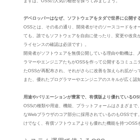
まずは、OSSの人気の秘密を探ってみましょう。
デベロッパーはなぜ、ソフトウェアをタダで世界に公開す
OSSとは、その名の通り、開発者がそのソースコードをオ
ても、誰でもソフトウェアを自由に使ったり、変更や改良が
ライセンスの確認は必須です）。
開発者がソフトウェアを無償公開している理由や動機は、人
ラマーやエンジニアたちがOSSを作って公開するコミュニ
たOSSが再配布され、それがさらに改善を加えられ拡がっ
また、優れたプログラマーやエンジニアのスキルが広く認
用途やバリエーションが豊富で、有償版より優れているOS
OSSの種類や用途、機能、プラットフォームはさまざまで
なWebブラウザのコア部分に採用されているのもOSSで
けでなく、有償ソフトウェアよりも優れた機能を持つOSS