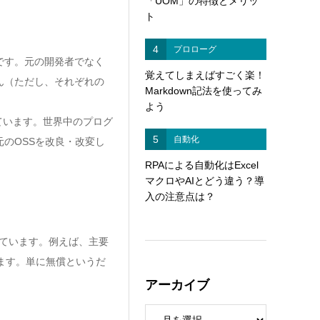
「UOM」の特徴とメリッ
ト
4
プロローグ
です。元の開発者でなく
覚えてしまえばすごく楽！
ん（ただし、それぞれの
Markdown記法を使ってみ
よう
ています。世界中のプログ
5
自動化
のOSSを改良・改変し
RPAによる自動化はExcel
マクロやAIとどう違う？導
。
入の注意点は？
れています。例えば、主要
ます。単に無償というだ
アーカイブ