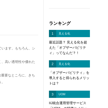
ランキング
1
見える化
最近話題？ 見える化を超
えた「オブザーバビリテ
ています。もちろん、シ
ィ」ってなんだ？！
く、高い透明性や優れた
2
見える化
「オブザーバビリティ」を
の重要なところに、きち
導入すると得られるメリッ
う。
トは？
3
UOM
IIJ統合運用管理サービス