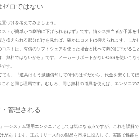
はゼロではない
位置づけを考えてみましょう。
コストが簡単かつ劇的に下げられるはず』です。情シス担当者が予算を
置き換えられる部分だけを見れば、確かにコストは抑えられます。しかし
のコストは、有償のソフトウェアを使った場合と比べて劇的に下がるこ
は、無料ではないから』です。メーカーサポートがないOSSを使いこな
要です。
てても、『道具はもう減価償却して0円のはずだから、代金を安くして
はこれと同じ理屈です。むしろ、同じ無料の道具を使えば、エンジニア
新・管理される
？』―システム運用エンジニアとしては気になる点ですが、これも誤解
づけがあります。正式リリース前の製品を市場に投入して、実践で性能を