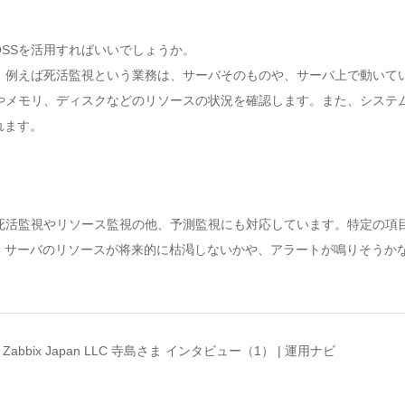
SSを活用すればいいでしょうか。
。例えば死活監視という業務は、サーバそのものや、サーバ上で動いて
やメモリ、ディスクなどのリソースの状況を確認します。また、システ
れます。
で、死活監視やリソース監視の他、予測監視にも対応しています。特定の項
サーバのリソースが将来的に枯渇しないかや、アラートが鳴りそうかなど
abbix Japan LLC 寺島さま インタビュー（1） | 運用ナビ