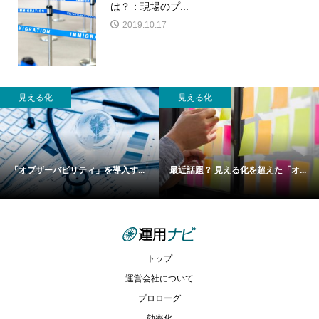
は？：現場のプ...
2019.10.17
管理
管理
...
経験値がある人でも把握できない...
トラブル発生！そんな時は、現場
トップ
運営会社について
プロローグ
効率化