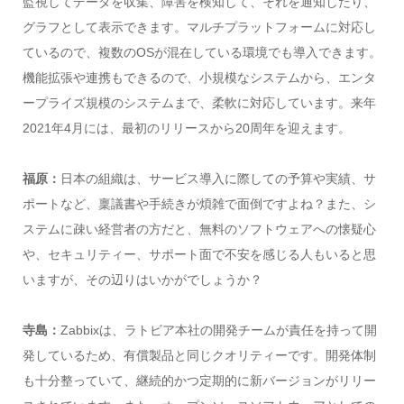
監視してデータを収集、障害を検知して、それを通知したり、
グラフとして表示できます。マルチプラットフォームに対応し
ているので、複数のOSが混在している環境でも導入できます。
機能拡張や連携もできるので、小規模なシステムから、エンタ
ープライズ規模のシステムまで、柔軟に対応しています。来年
2021年4月には、最初のリリースから20周年を迎えます。
福原：
日本の組織は、サービス導入に際しての予算や実績、サ
ポートなど、稟議書や手続きが煩雑で面倒ですよね？また、シ
ステムに疎い経営者の方だと、無料のソフトウェアへの懐疑心
や、セキュリティー、サポート面で不安を感じる人もいると思
いますが、その辺りはいかがでしょうか？
寺島：
Zabbixは、ラトビア本社の開発チームが責任を持って開
発しているため、有償製品と同じクオリティーです。開発体制
も十分整っていて、継続的かつ定期的に新バージョンがリリー