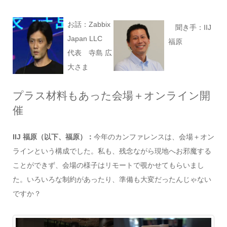
お話：Zabbix
聞き手：IIJ
Japan LLC
福原
代表 寺島 広
大さま
プラス材料もあった会場＋オンライン開
催
IIJ 福原（以下、福原）：
今年のカンファレンスは、会場＋オン
ラインという構成でした。私も、残念ながら現地へお邪魔する
ことができず、会場の様子はリモートで覗かせてもらいまし
た。いろいろな制約があったり、準備も大変だったんじゃない
ですか？