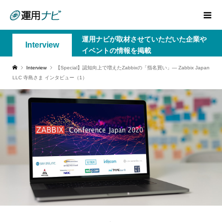
運用ナビが取材させていただいた企業や
Interview
イベントの情報を掲載
Interview
【Special】認知向上で増えたZabbixの「指名買い」― Zabbix Japan
LLC 寺島さま インタビュー（1）