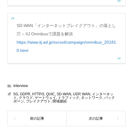
SD-WAN「インターネットブレイクアウト」の落とし
穴 – IIJ Omnibusで課題を解決
https://www.iij.ad.jp/svcsol/campaign/omnibus_20181
0.html
Interview
5G
,
GDPR
,
HTTP/3
,
QUIC
,
SD-WAN
,
UDP
,
WAN
,
インターネッ
ト
,
クラウド
,
ゲートウェイ
,
トラフィック
,
ネットワーク
,
バック
ボーン
,
ブレイクアウト
,
閉域接続