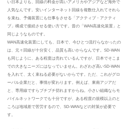
い日本よりも、回線の料金が高いアメリカやアジアなど海外で
人気なんです。安いインターネット回線を複数仕入れてそれら
を束ね、予備装置にも仕事をさせる「アクティブ・アクティ
ブ」構成で接続させる使い方です。昔の「WAN高速化装置」と
同じようなものです。
WAN高速化装置にしても、日本で、今ひとつ流行らなかったの
は、元々回線が十分安く、品質も高いからなんです。SD-WAN
も同じように、ある程度は売れているんですが、日本でそこま
での大きなニーズにはなっていません。わざわざ高いSD-WAN
を入れて、太く束ねる必要がないからです。ただ、これがグロ
ーバル企業だと、事情が変わります。例えば、東南アジアだ
と、専用線ですらブチブチ切れますからね。小さい組織ならモ
バイルネットワークでも十分ですが、ある程度の規模以上のと
ころは地域差で苦労するので、SD-WANなどの対策が必要で
す。