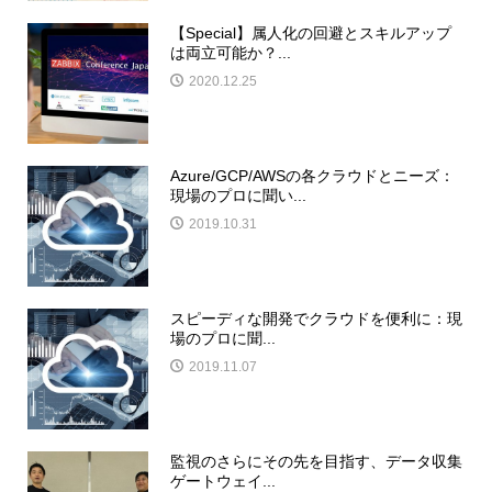
【Special】属人化の回避とスキルアップ
は両立可能か？...
2020.12.25
Azure/GCP/AWSの各クラウドとニーズ：
現場のプロに聞い...
2019.10.31
スピーディな開発でクラウドを便利に：現
場のプロに聞...
2019.11.07
監視のさらにその先を目指す、データ収集
ゲートウェイ...