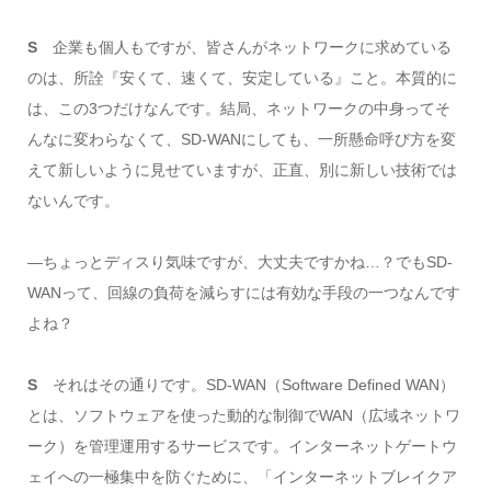
S
企業も個人もですが、皆さんがネットワークに求めている
のは、所詮『安くて、速くて、安定している』こと。本質的に
は、この3つだけなんです。結局、ネットワークの中身ってそ
んなに変わらなくて、SD-WANにしても、一所懸命呼び方を変
えて新しいように見せていますが、正直、別に新しい技術では
ないんです。
―ちょっとディスり気味ですが、大丈夫ですかね…？でもSD-
WANって、回線の負荷を減らすには有効な手段の一つなんです
よね？
S
それはその通りです。SD-WAN（Software Defined WAN）
とは、ソフトウェアを使った動的な制御でWAN（広域ネットワ
ーク）を管理運用するサービスです。インターネットゲートウ
ェイへの一極集中を防ぐために、「インターネットブレイクア