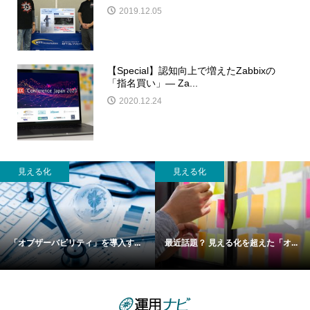
2019.12.05
【Special】認知向上で増えたZabbixの
「指名買い」― Za...
2020.12.24
見える化
見える化
「オブザーバビリティ」を導入す...
最近話題？ 見える化を超えた「オ...