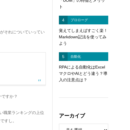
「UOM」の特徴とメリッ
ト
4
プロローグ
覚えてしまえばすごく楽！
がそれについていってい
Markdown記法を使ってみ
よう
5
自動化
RPAによる自動化はExcel
マクロやAIとどう違う？導
入の注意点は？
かですか？
りたい職業ランキングの上位
アーカイブ
様ですし。