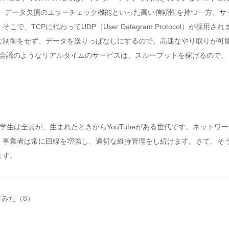
の送信順序や、データ欠損のエラーチェック機能といった高い信頼性を持つ一方
CPに代わってUDP（User Datagram Protocol）が採用さ
な制御をせず、データを送りっぱなしにするので、高速なやり取りが可
デオ会議のようなリアルタイムのサービスは、スループットを稼げるので
、今の小学生は全員が、生まれたときからYouTubeがある世代です。ネット
、事業者は常に回線を増強し、適切な維持管理をし続けます。さて、そ
ます。
てみた（8）