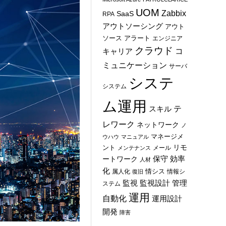
UOM
Zabbix
SaaS
RPA
アウトソーシング
アウト
ソース
アラート
エンジニア
クラウド
コ
キャリア
ミュニケーション
サーバ
システ
システム
ム運用
テ
スキル
レワーク
ネットワーク
ノ
マネージメ
ウハウ
マニュアル
ント
リモ
メール
メンテナンス
保守
効率
ートワーク
人材
化
情シス
属人化
情報シ
復旧
管理
監視
監視設計
ステム
運用
自動化
運用設計
開発
障害