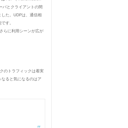
、サーバとクライアントの間
れました。UDPは、通信相
能です。
、さらに利用シーンが広が
ワークのトラフィックは着実
うなると気になるのはア