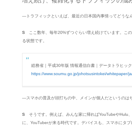
増え続け、複雑化するトラフィックの悩
―トラフィックといえば、最近の日本国内事情ってどうな
S
ここ数年、毎年20%ずつぐらい増え続けています。この
る状態です。
総務省｜平成30年版 情報通信白書｜データトラヒッ
https://www.soumu.go.jp/johotsusintokei/whitepaper/j
―スマホの普及が頭打ちの中、メインが個人だというのは
S
そうです。例えば、みんな家に帰ればYouTubeやHulu
に、YouTuberが来る時代です。デバイスも、スマホに