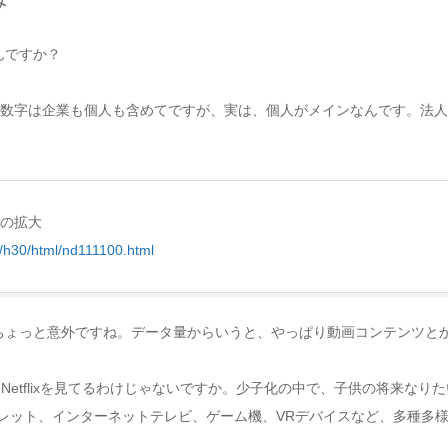
み
んですか？
数字は企業も個人も含めてですが、実は、個人がメインなんです。法人
クの拡大
a/h30/html/nd111100.html
ちょっと意外ですね。データ量からいうと、やっぱり動画コンテンツと
、Netflixを見てるわけじゃないですか。少子化の中で、子供の将来な
タブレット、インターネットテレビ、ゲーム機、VRデバイスなど、多種多