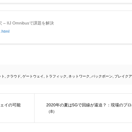
IIJ Omnibusで課題を解決
.html
ット
,
クラウド
,
ゲートウェイ
,
トラフィック
,
ネットワーク
,
バックボーン
,
ブレイクア
ェイの可能
2020年の夏は5Gで回線が逼迫？：現場のプ
（8）