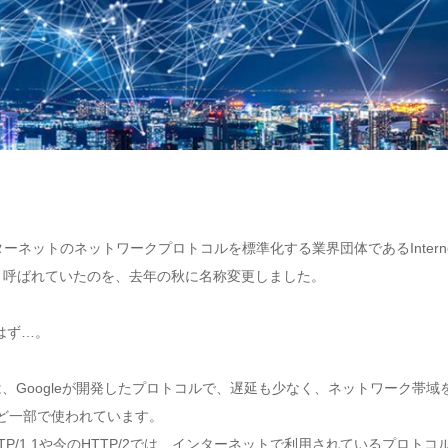
トのネットワークプロトコルを標準化する業界団体であるInternet Engin
（hq）」と呼ばれていたのを、去年の秋に名称変更しました。
はず…。
ctions）」は、Googleが開発したプロトコルで、遅延も少なく、ネットワー
など一部で使われています。
P/1.1や今のHTTP/2では、インターネットで利用されているプロトコルはTCP