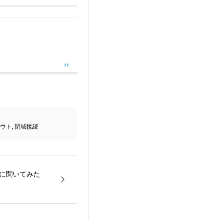
ウト
,
閉域接続
ロに聞いてみた