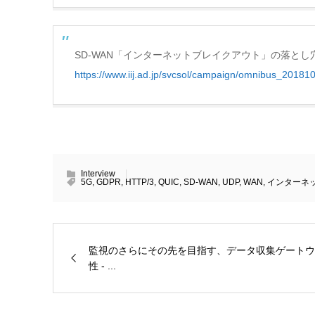
SD-WAN「インターネットブレイクアウト」の落とし穴 – 
https://www.iij.ad.jp/svcsol/campaign/omnibus_201810
Interview
5G
,
GDPR
,
HTTP/3
,
QUIC
,
SD-WAN
,
UDP
,
WAN
,
インターネ
監視のさらにその先を目指す、データ収集ゲートウ
性 - ...