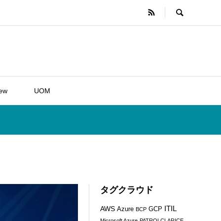
iew
UOM
タグクラウド
ITIL
AWS
Azure
GCP
BCP
Microsoft Azure
PATROLCLARICE