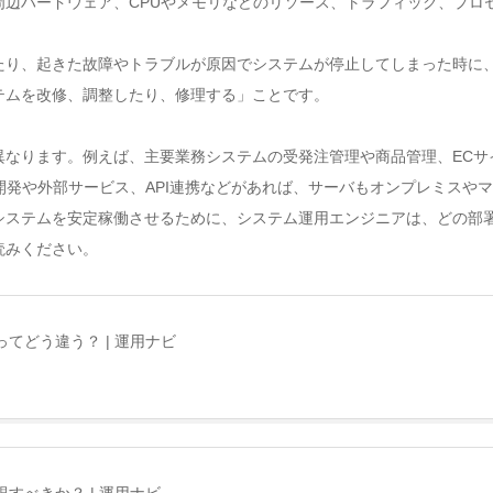
辺ハードウェア、CPUやメモリなどのリソース、トラフィック、プロ
たり、起きた故障やトラブルが原因でシステムが停止してしまった時に
テムを改修、調整したり、修理する」ことです。
異なります。例えば、主要業務システムの受発注管理や商品管理、ECサ
開発や外部サービス、API連携などがあれば、サーバもオンプレミスやマ
システムを安定稼働させるために、システム運用エンジニアは、どの部
読みください。
てどう違う？ | 運用ナビ
すべきか？ | 運用ナビ