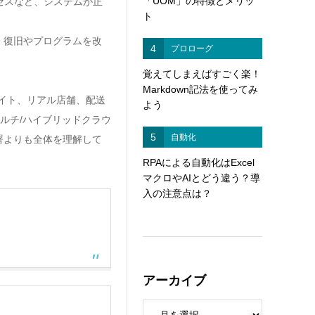
「UOM」の特徴とメリッ
セスなど、システムが正
ト
、復旧やプログラムを改
4
プロローグ
覚えてしまえばすごく楽！
Markdown記法を使ってみ
イト、リアル店舗、配送
よう
ルチ/ハイブリッドクラウ
5
自動化
署よりも全体を理解して
RPAによる自動化はExcel
マクロやAIとどう違う？導
入の注意点は？
アーカイブ