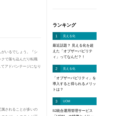
ランキング
1
見える化
最近話題？ 見える化を超
えた「オブザーバビリテ
人がいるでしょう。『シ
ィ」ってなんだ？！
ックで落ち込んだり転職
してアドバンテージになり
2
見える化
「オブザーバビリティ」を
導入すると得られるメリッ
トは？
3
UOM
配属されることが多いの
IIJ統合運用管理サービス