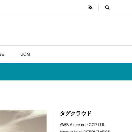
iew
UOM
タグクラウド
ITIL
AWS
Azure
GCP
BCP
Microsoft Azure
PATROLCLARICE