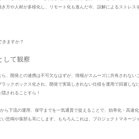
働き方や人材が多様化し、リモート化も進んだ今、誤解によるストレス
できますか？
として観察
なら、開発との連携は不可欠なはずが、情報がスムーズに共有されない
ブラックボックス化され、開発で実装しきれない仕様を運用で回避しな
を隠されることすら！
開発から下流の運用、保守までを一気通貫で捉えることで、効率化・高速
ない悲鳴や落胆も耳にします。もちろんこれは、プロジェクトマネージ