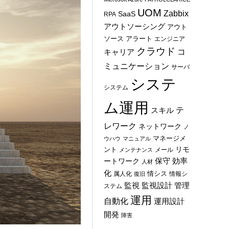
UOM
Zabbix
SaaS
RPA
アウトソーシング
アウト
ソース
アラート
エンジニア
クラウド
コ
キャリア
ミュニケーション
サーバ
システ
システム
ム運用
テ
スキル
レワーク
ネットワーク
ノ
マネージメ
ウハウ
マニュアル
ント
リモ
メール
メンテナンス
保守
効率
ートワーク
人材
化
情シス
属人化
情報シ
復旧
管理
監視
監視設計
ステム
運用
自動化
運用設計
開発
障害