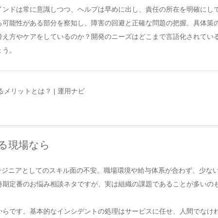
インドは常に意識しつつ、ヘルプは早めに出し、責任の所在を明確にし
る可能性がある部分を察知し、障害の回避と正確な問題の把握、具体策
考え方やケアをしているのか？開発のニーズはどこまで言語化されてい
ょう。
メリットとは？ | 運用ナビ
る現場なら
エンジニアとしてのスキル面の不安。職場環境や給与体系が合わず、少な
時期定番のお悩み相談ネタですが、実は組織の課題であることが多いの
からです。基本的なインシデントの処理はサービスに任せ、人間でなけ