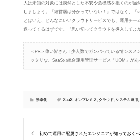
人は未知の対象には漠然とした不安や危機感を抱くのが当
しましょう。『経営層は分かっていない！』ではなく、『○
とはいえ、どんなにいいクラウドサービスでも、運用チー
返ってくるはずです。『思い切ってクラウドを導入してよ
＜PR＞偉い皆さん！少人数でガンバっている情シスメ
ッタリな、SaaSの統合運用管理サービス「UOM」が
効率化
SaaS
,
オンプレミス
,
クラウド
,
システム運用
,
初めて運用に配属されたエンジニアが知っておくべ