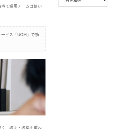
時点で運用チームは使い
ービス「UOM」で効
強く、説明・説得を重ね