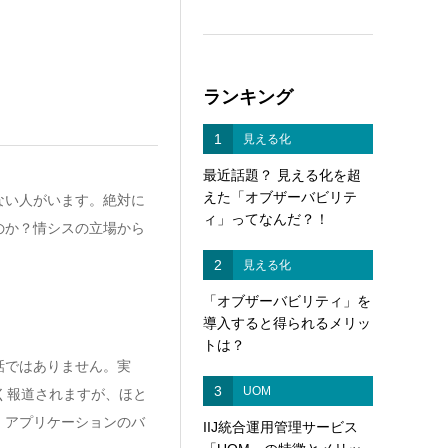
ランキング
1
見える化
最近話題？ 見える化を超
えた「オブザーバビリテ
ない人がいます。絶対に
ィ」ってなんだ？！
のか？情シスの立場から
2
見える化
「オブザーバビリティ」を
導入すると得られるメリッ
トは？
話ではありません。実
3
UOM
く報道されますが、ほと
、アプリケーションのバ
IIJ統合運用管理サービス