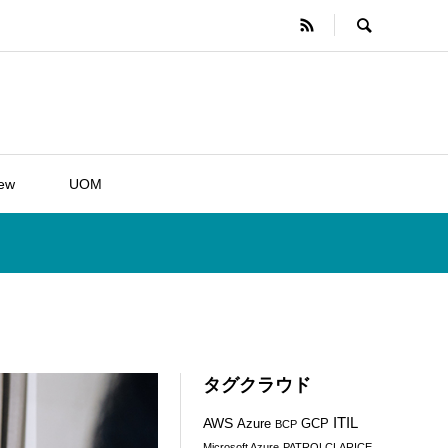
iew
UOM
タグクラウド
ITIL
AWS
Azure
GCP
BCP
Microsoft Azure
PATROLCLARICE