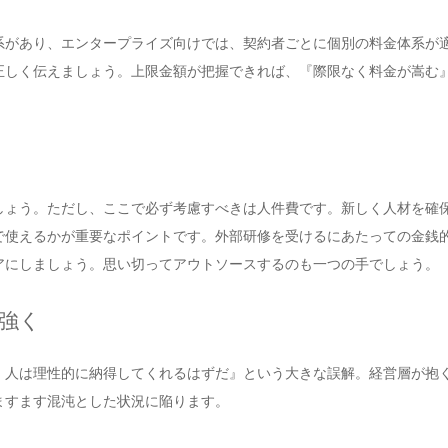
系があり、エンタープライズ向けでは、契約者ごとに個別の料金体系が
正しく伝えましょう。上限金額が把握できれば、『際限なく料金が嵩む
しょう。ただし、ここで必ず考慮すべきは人件費です。新しく人材を確
で使えるかが重要なポイントです。外部研修を受けるにあたっての金銭
アにしましょう。思い切ってアウトソースするのも一つの手でしょう。
強く
、人は理性的に納得してくれるはずだ』という大きな誤解。経営層が抱
ますます混沌とした状況に陥ります。