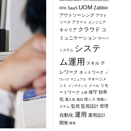
UOM
Zabbix
SaaS
RPA
アウトソーシング
アウト
ソース
アラート
エンジニア
クラウド
コ
キャリア
ミュニケーション
サーバ
システ
システム
ム運用
テ
スキル
レワーク
ネットワーク
ノ
マネージメ
ウハウ
マニュアル
ント
リモ
メール
メンテナンス
保守
効率
ートワーク
人材
化
情シス
属人化
情報シ
復旧
管理
監視
監視設計
ステム
運用
自動化
運用設計
開発
障害