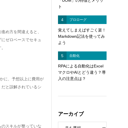
「UOM」の特徴とメリッ
ト
4
プロローグ
覚えてしまえばすごく楽！
の進め方を間違えると、
Markdown記法を使ってみ
ずにゼロベースでセキュ
よう
す。
5
自動化
RPAによる自動化はExcel
マクロやAIとどう違う？導
入の注意点は？
かに、予想以上に費用が
」だと誤解されているシ
アーカイブ
ムのスキルが整っていな