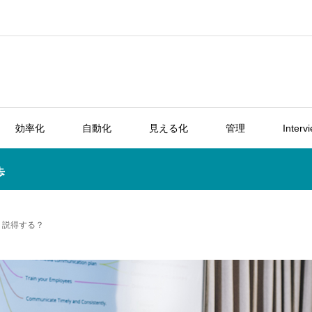
効率化
自動化
見える化
管理
Interv
歩
う説得する？