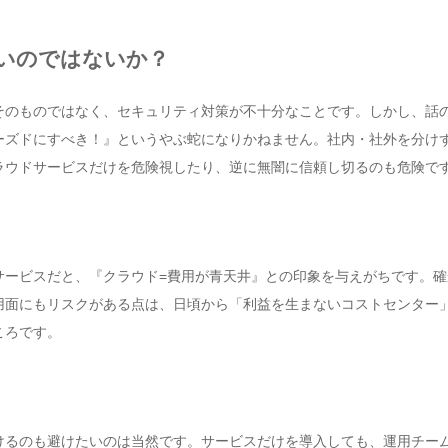
いのではないか？
そのものではなく、セキュリティ対策が不十分なことです。しかし、話
ーズドにすべき！』というやぶ蛇になりかねません。社内・社外を分け
ラウドサービスだけを危険視したり、逆に無闇に信頼し切るのも危険で
サービスだと、『クラウド=費用が青天井』との印象を与えがちです。確
用面にもリスクがある点は、日頃から「利益を生まないコストセンター
ころです。
けるのも避けたいのは当然です。サービスだけを導入しても、運用チー