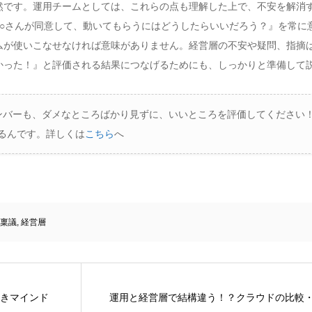
然です。運用チームとしては、これらの点も理解した上で、不安を解消
○さんが同意して、動いてもらうにはどうしたらいいだろう？』を常に
ムが使いこなせなければ意味がありません。経営層の不安や疑問、指摘
かった！』と評価される結果につなげるためにも、しっかりと準備して
ンバーも、ダメなところばかり見ずに、いいところを評価してください
あるんです。詳しくは
こちら
へ
稟議
,
経営層
きマインド
運用と経営層で結構違う！？クラウドの比較・