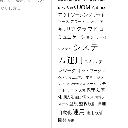
さん、浅井さん、IIJの
UOM
Zabbix
SaaS
話し方...
RPA
アウトソーシング
アウト
ソース
アラート
エンジニア
クラウド
コ
キャリア
ミュニケーション
サーバ
システ
システム
ム運用
テ
スキル
レワーク
ネットワーク
ノ
マネージメ
ウハウ
マニュアル
ント
リモ
メール
メンテナンス
保守
効率
ートワーク
人材
化
情シス
属人化
情報シ
復旧
管理
監視
監視設計
ステム
運用
自動化
運用設計
開発
障害