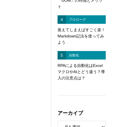
「UOM」の特徴とメリッ
ト
4
プロローグ
覚えてしまえばすごく楽！
Markdown記法を使ってみ
よう
5
自動化
RPAによる自動化はExcel
マクロやAIとどう違う？導
入の注意点は？
アーカイブ