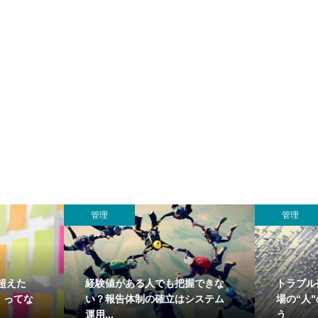
管理
管理
超えた
経験値がある人でも把握できな
トラブル
」ってな
い？報告体制の確立はシステム
場の“人
運用...
う