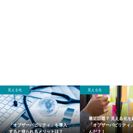
見える化
見える化
最近話題？ 見える化を
「オブザーバビリティ」を導入
「オブザーバビリティ
すると得られるメリットは？
んだ？！