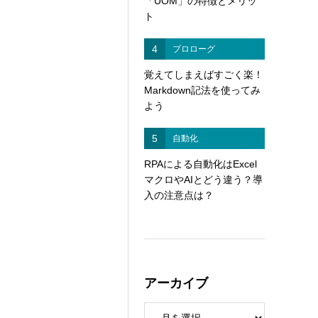
「UOM」の特徴とメリッ
ト
4
プロローグ
覚えてしまえばすごく楽！
Markdown記法を使ってみ
よう
5
自動化
RPAによる自動化はExcel
マクロやAIとどう違う？導
入の注意点は？
アーカイブ