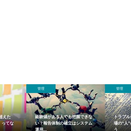
管理
管理
超えた
経験値がある人でも把握できな
トラブル
」ってな
い？報告体制の確立はシステム
場の“人
運用...
う