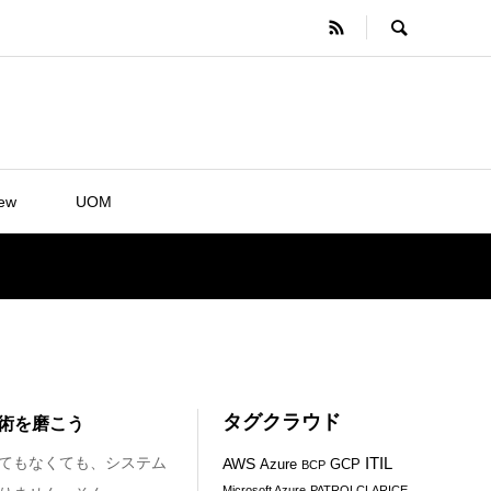
iew
UOM
タグクラウド
技術を磨こう
てもなくても、システム
ITIL
AWS
Azure
GCP
BCP
Microsoft Azure
PATROLCLARICE