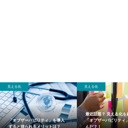
見える化
見える化
最近話題？ 見える化を
「オブザーバビリティ」を導入
「オブザーバビリティ
すると得られるメリットは？
んだ？！