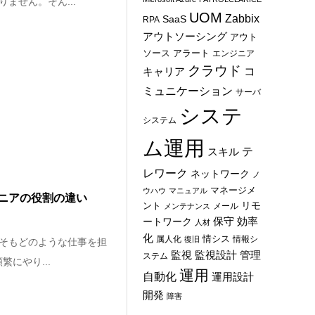
ません。そん...
UOM
Zabbix
SaaS
RPA
アウトソーシング
アウト
ソース
アラート
エンジニア
クラウド
コ
キャリア
ミュニケーション
サーバ
システ
システム
ム運用
テ
スキル
レワーク
ネットワーク
ノ
マネージメ
ウハウ
マニュアル
ニアの役割の違い
ント
リモ
メール
メンテナンス
保守
効率
ートワーク
人材
化
情シス
属人化
情報シ
復旧
そもどのような仕事を担
管理
監視
監視設計
ステム
繁にやり...
運用
自動化
運用設計
開発
障害