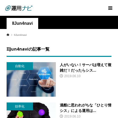
IIJun4navi
IIJun4navi
IIJun4naviの記事一覧
人がいない！サーバは増えて複
自動化
雑だ！だったらシス...
2019.06.10
過酷に思われがちな「ひとり情
効率化
シス」による運用は...
2019.06.10