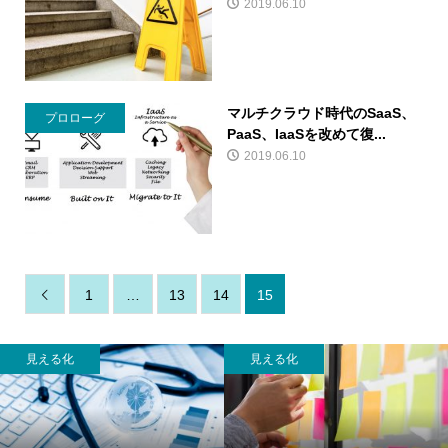
2019.06.10
マルチクラウド時代のSaaS、
プロローグ
PaaS、IaaSを改めて復...
2019.06.10
1
…
13
14
15

見える化
見える化