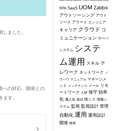
UOM
Zabbix
SaaS
RPA
アウトソーシング
アウト
ソース
アラート
エンジニア
クラウド
コ
キャリア
開しました。
ミュニケーション
サーバ
システ
システム
ム運用
テ
スキル
レワーク
ネットワーク
ノ
マネージメ
ウハウ
マニュアル
ント
リモ
メール
メンテナンス
境への対応、開発との
保守
効率
ートワーク
人材
きます。
化
情シス
属人化
情報シ
復旧
管理
監視
監視設計
ステム
運用
自動化
運用設計
開発
障害
）