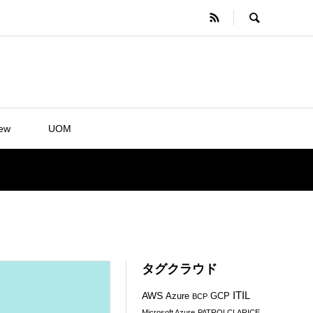
iew
UOM
タグクラウド
ITIL
AWS
Azure
GCP
BCP
Microsoft Azure
PATROLCLARICE