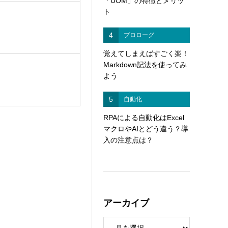
「UOM」の特徴とメリッ
ト
4
プロローグ
覚えてしまえばすごく楽！
Markdown記法を使ってみ
よう
5
自動化
RPAによる自動化はExcel
マクロやAIとどう違う？導
入の注意点は？
アーカイブ