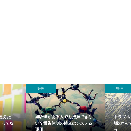
管理
管理
超えた
経験値がある人でも把握できな
トラブル
」ってな
い？報告体制の確立はシステム
場の“人
運用...
う