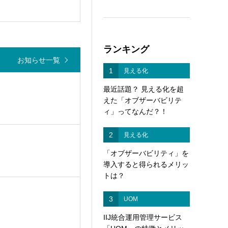
ランキング
お知らせ一覧
1
見える化
最近話題？ 見える化を超
えた「オブザーバビリテ
ィ」ってなんだ？！
2
見える化
「オブザーバビリティ」を
導入すると得られるメリッ
トは？
3
UOM
IIJ統合運用管理サービス