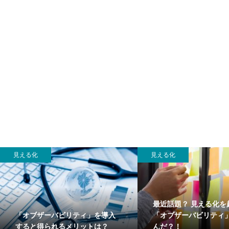
見える化
見える化
最近話題？ 見える化を
「オブザーバビリティ」を導入
「オブザーバビリティ
すると得られるメリットは？
んだ？！