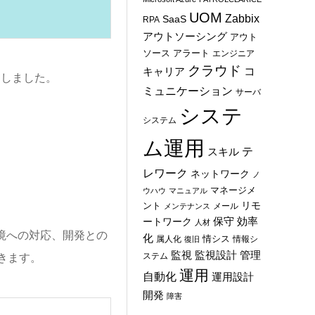
UOM
Zabbix
SaaS
RPA
アウトソーシング
アウト
ソース
アラート
エンジニア
クラウド
コ
キャリア
開しました。
ミュニケーション
サーバ
システ
システム
ム運用
テ
スキル
レワーク
ネットワーク
ノ
マネージメ
ウハウ
マニュアル
ント
リモ
メール
メンテナンス
保守
効率
ートワーク
人材
境への対応、開発との
化
情シス
属人化
情報シ
復旧
管理
監視
監視設計
ステム
きます。
運用
自動化
運用設計
開発
障害