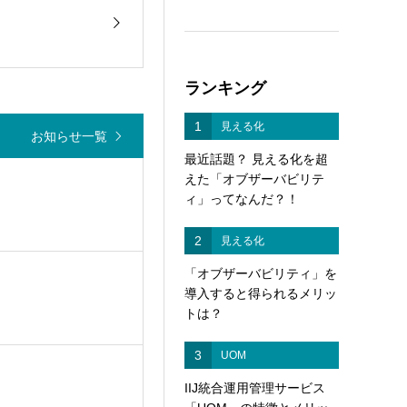
）
ランキング
1
見える化
お知らせ一覧
最近話題？ 見える化を超
えた「オブザーバビリテ
ィ」ってなんだ？！
2
見える化
「オブザーバビリティ」を
導入すると得られるメリッ
トは？
3
UOM
IIJ統合運用管理サービス