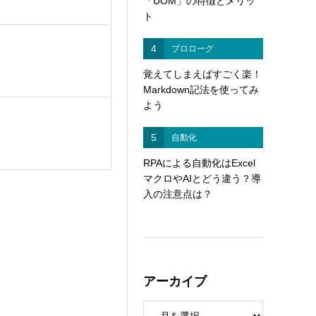
「UOM」の特徴とメリッ
ト
4
プロローグ
覚えてしまえばすごく楽！
Markdown記法を使ってみ
よう
5
自動化
RPAによる自動化はExcel
マクロやAIとどう違う？導
入の注意点は？
アーカイブ