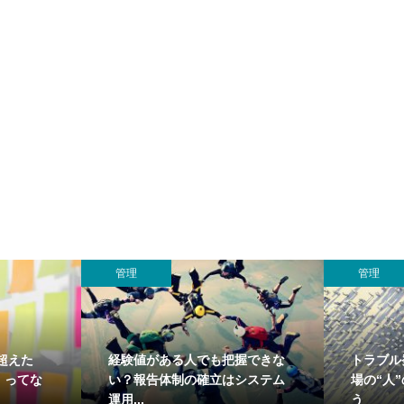
管理
管理
超えた
経験値がある人でも把握できな
トラブル
」ってな
い？報告体制の確立はシステム
場の“人
運用...
う