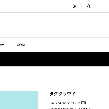
iew
UOM
タグクラウド
ITIL
AWS
Azure
GCP
BCP
Microsoft Azure
PATROLCLARICE