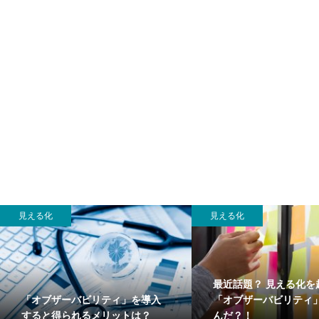
見える化
見える化
最近話題？ 見える化を
「オブザーバビリティ」を導入
「オブザーバビリティ
すると得られるメリットは？
んだ？！