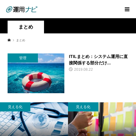
まとめ
まとめ
ITILまとめ：システム運用に直
管理
接関係する部分だけ...
2019.08.22
見える化
見える化