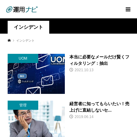
インシデント
インシデント
本当に必要なメールだけ賢くフ
UOM
ィルタリング：抽出
2021.10.13
経営者に知ってもらいたい！売
管理
上げに直結しないセ...
2019.06.14