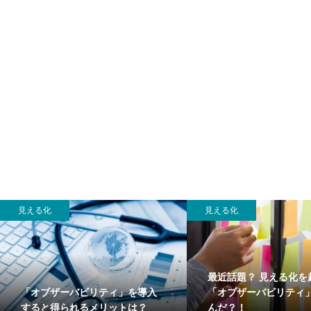
見える化
見える化
最近話題？ 見える化を
「オブザーバビリティ」を導入
「オブザーバビリティ
すると得られるメリットは？
んだ？！