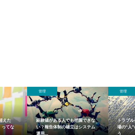
管理
管理
超えた
経験値がある人でも把握できな
トラブル
」ってな
い？報告体制の確立はシステム
場の“人
運用...
う