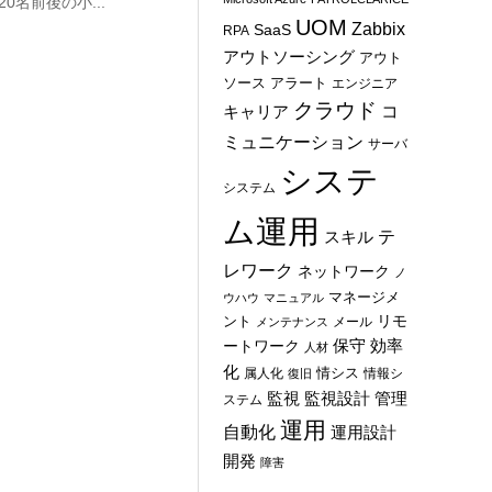
名前後の小...
UOM
Zabbix
SaaS
RPA
アウトソーシング
アウト
ソース
アラート
エンジニア
クラウド
コ
キャリア
ミュニケーション
サーバ
システ
システム
ム運用
テ
スキル
レワーク
ネットワーク
ノ
マネージメ
ウハウ
マニュアル
ント
リモ
メール
メンテナンス
保守
効率
ートワーク
人材
化
情シス
属人化
情報シ
復旧
管理
監視
監視設計
ステム
運用
自動化
運用設計
開発
障害