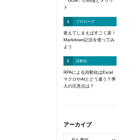
「UOM」の特徴とメリッ
ト
4
プロローグ
覚えてしまえばすごく楽！
Markdown記法を使ってみ
よう
5
自動化
RPAによる自動化はExcel
マクロやAIとどう違う？導
入の注意点は？
アーカイブ