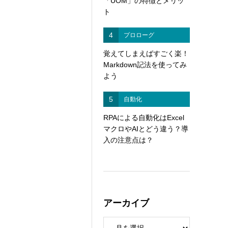
「UOM」の特徴とメリッ
ト
4
プロローグ
覚えてしまえばすごく楽！
Markdown記法を使ってみ
よう
5
自動化
RPAによる自動化はExcel
マクロやAIとどう違う？導
入の注意点は？
アーカイブ