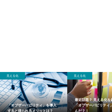
見える化
見える化
最近話題？ 見える化を
「オブザーバビリティ」を導入
「オブザーバビリティ
すると得られるメリットは？
んだ？！