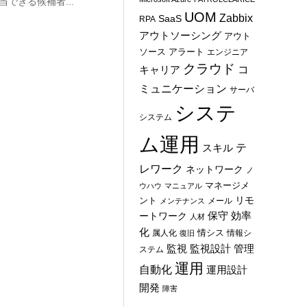
できる候補者...
UOM
Zabbix
SaaS
RPA
アウトソーシング
アウト
ソース
アラート
エンジニア
クラウド
コ
キャリア
ミュニケーション
サーバ
システ
システム
ム運用
テ
スキル
レワーク
ネットワーク
ノ
マネージメ
ウハウ
マニュアル
ント
リモ
メール
メンテナンス
保守
効率
ートワーク
人材
化
情シス
属人化
情報シ
復旧
管理
監視
監視設計
ステム
運用
自動化
運用設計
開発
障害