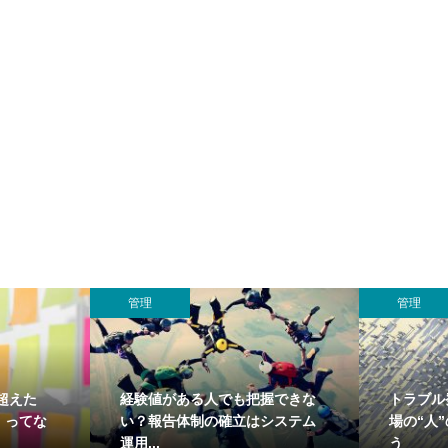
管理
管理
超えた
経験値がある人でも把握できな
トラブル
」ってな
い？報告体制の確立はシステム
場の“人
運用...
う