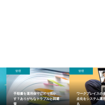
管理
管理
手順書を運用保守にどう活か
ワークプレイスの多様
す？ありがちなトラブルと回避
点化をシステム運用視
策
る