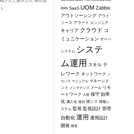
田嶋さんと露木さん 株式会
UOM
Zabbix
SaaS
...
RPA
アウトソーシング
アウト
ソース
アラート
エンジニア
クラウド
コ
キャリア
ミュニケーション
サーバ
システ
システム
ム運用
テ
スキル
レワーク
ネットワーク
ノ
マネージメ
ウハウ
マニュアル
ント
リモ
メール
メンテナンス
保守
効率
ートワーク
人材
化
情シス
属人化
情報シ
復旧
管理
監視
監視設計
ステム
運用
自動化
運用設計
開発
障害