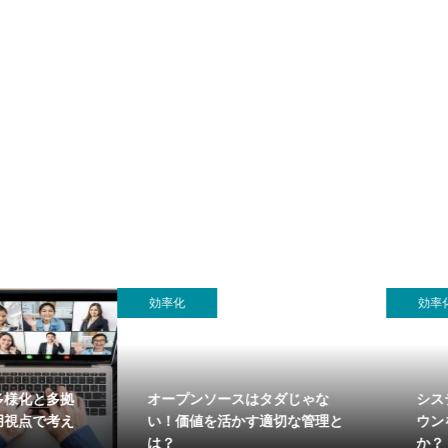
効率化
効率化
化と多拠
オープンソースはタダじゃな
システム
点で考え
い！価値を活かす適切な管理と
ウンをど
は？
か？