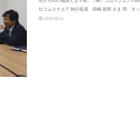
左からIIJの福原と五十島、（株）コムスクエアの
社コムスクエア 執行役員 田嶋 規明 さま 同 ネット
2019.09.12