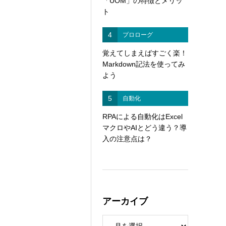
「UOM」の特徴とメリッ
ト
4
プロローグ
覚えてしまえばすごく楽！
Markdown記法を使ってみ
よう
5
自動化
RPAによる自動化はExcel
マクロやAIとどう違う？導
入の注意点は？
アーカイブ