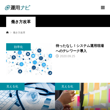
働き方改革
働き方改革
待ったなし！システム運用現場
効率化
へのテレワーク導入
2020.09.25
見える化
見える化