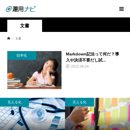
文書
文書
Markdown記法って何だ？導
効率化
入や決済不要だし試...
2022.08.04
見える化
見える化