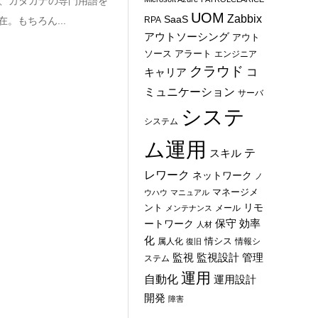
、カタカナの専門用語を
UOM
Zabbix
SaaS
。もちろん...
RPA
アウトソーシング
アウト
ソース
アラート
エンジニア
クラウド
コ
キャリア
ミュニケーション
サーバ
システ
システム
ム運用
テ
スキル
レワーク
ネットワーク
ノ
マネージメ
ウハウ
マニュアル
ント
リモ
メール
メンテナンス
保守
効率
ートワーク
人材
化
情シス
属人化
情報シ
復旧
管理
監視
監視設計
ステム
運用
自動化
運用設計
開発
障害