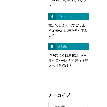
「UOM」の特徴とメリッ
ト
4
プロローグ
覚えてしまえばすごく楽！
Markdown記法を使ってみ
よう
5
自動化
RPAによる自動化はExcel
マクロやAIとどう違う？導
入の注意点は？
アーカイブ