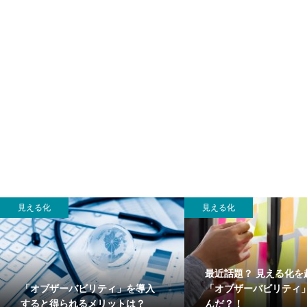
見える化
見える化
最近話題？ 見える化を
「オブザーバビリティ」を導入
「オブザーバビリティ
すると得られるメリットは？
んだ？！