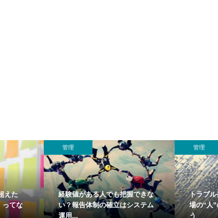
管理
管理
超えた
経験値がある人でも把握できな
トラブル
」ってな
い？報告体制の確立はシステム
場の“人
運用...
う