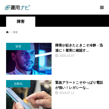
障害
障害
障害が起きたときこそ冷静・迅
管理
速に！着実に確認す...
2020.10.07
緊急アラートこそやっぱり電話
自動化
が強い！レガシーな...
2019.07.11