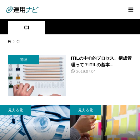
CI
CI
ITILの中心的プロセス、構成管
管理
理って？ITILの基本...
2019.07.04
見える化
見える化