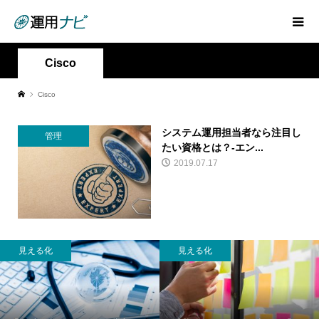
Cisco
Cisco
システム運用担当者なら注目し
管理
たい資格とは？-エン...
2019.07.17
見える化
見える化