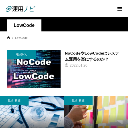
LowCode
LowCode
NoCodeやLowCodeはシステ
効率化
ム運用を楽にするのか？
2022.01.20
見える化
見える化