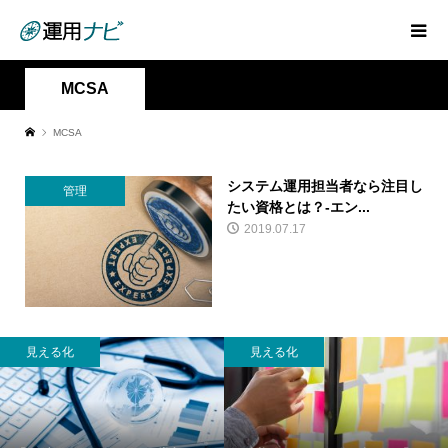
MCSA
MCSA
システム運用担当者なら注目し
管理
たい資格とは？-エン...
2019.07.17
見える化
見える化