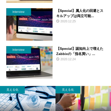
【Special】属人化の回避とス
Interview
キルアップは両立可能...
2020.12.25
【Special】認知向上で増えた
Interview
Zabbixの「指名買い」...
2020.12.24
見える化
見える化