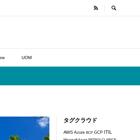
iew
UOM
タグクラウド
ITIL
AWS
Azure
GCP
BCP
Microsoft Azure
PATROLCLARICE