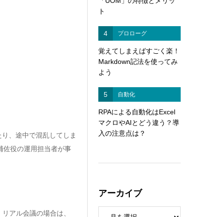
「UOM」の特徴とメリッ
ト
4
プロローグ
覚えてしまえばすごく楽！
Markdown記法を使ってみ
よう
5
自動化
RPAによる自動化はExcel
マクロやAIとどう違う？導
入の注意点は？
たり、途中で混乱してしま
補佐役の運用担当者が事
アーカイブ
。リアル会議の場合は、