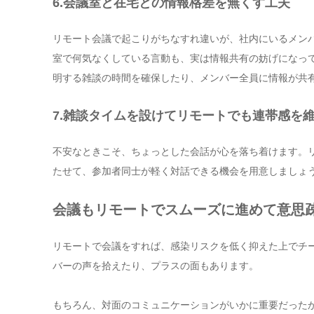
6.
会議室と在宅との情報格差を無くす工夫
リモート会議で起こりがちなすれ違いが、社内にいるメン
室で何気なくしている言動も、実は情報共有の妨げになっ
明する雑談の時間を確保したり、メンバー全員に情報が共
7.
雑談タイムを設けてリモートでも連帯感を
不安なときこそ、ちょっとした会話が心を落ち着けます。
たせて、参加者同士が軽く対話できる機会を用意しましょ
会議もリモートでスムーズに進めて意思
リモートで会議をすれば、感染リスクを低く抑えた上でチ
バーの声を拾えたり、プラスの面もあります。
もちろん、対面のコミュニケーションがいかに重要だった