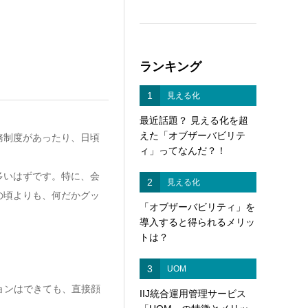
ランキング
1
見える化
最近話題？ 見える化を超
えた「オブザーバビリテ
務制度があったり、日頃
ィ」ってなんだ？！
多いはずです。特に、会
2
見える化
の頃よりも、何だかグッ
「オブザーバビリティ」を
導入すると得られるメリッ
トは？
3
UOM
ョンはできても、直接顔
IIJ統合運用管理サービス