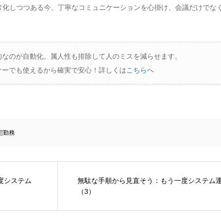
常化しつつある今、丁寧なコミュニケーションを心掛け、会議だけでな
的なのが自動化。属人性も排除して人のミスを減らせます。
ナーでも使えるから確実で安心！詳しくは
こちら
へ
宅勤務
度システム
無駄な手順から見直そう：もう一度システム
（3）