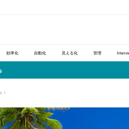
効率化
自動化
見える化
管理
Interv
歩
ト！