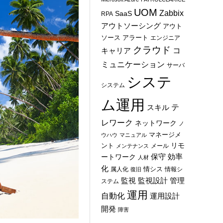
UOM
Zabbix
SaaS
RPA
アウトソーシング
アウト
ソース
アラート
エンジニア
クラウド
コ
キャリア
ミュニケーション
サーバ
システ
システム
ム運用
テ
スキル
レワーク
ネットワーク
ノ
マネージメ
ウハウ
マニュアル
ント
リモ
メール
メンテナンス
保守
効率
ートワーク
人材
化
情シス
属人化
情報シ
復旧
管理
監視
監視設計
ステム
運用
自動化
運用設計
開発
障害