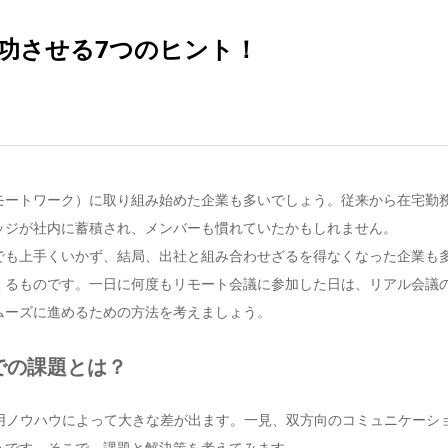
功させる7つのヒント！
モートワーク）に取り組み始めた企業も多いでしょう。従来から在宅勤
ッジが社内に蓄積され、メンバーも慣れていたかもしれません。
でも上手くいかず、結局、出社と組み合わせざるを得なくなった企業も
くるものです。一日に何度もリモート会議に参加した日は、リアル会議
ムーズに進めるための方法を考えましょう。
での課題とは？
用ノウハウによって大きな差が出ます。一見、双方向のコミュニケーシ
うです。そこで、課題と解決策を考えてみます。