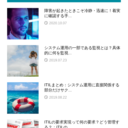
障害が起きたときこそ冷静・迅速に！着実
に確認する手...
2020.10.07
システム運用の一部である監視とは？具体
的に何を監視...
2019.07.23
ITILまとめ：システム運用に直接関係する
部分だけサク...
2019.08.22
ITILの要求実現って何の要求？どう管理す
る？：ITILの...