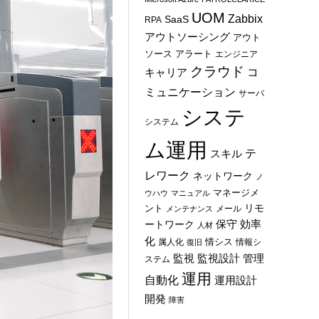
UOM
Zabbix
SaaS
RPA
アウトソーシング
アウト
ソース
アラート
エンジニア
クラウド
コ
キャリア
ミュニケーション
サーバ
システ
システム
ム運用
テ
スキル
レワーク
ネットワーク
ノ
マネージメ
ウハウ
マニュアル
ント
リモ
メール
メンテナンス
保守
効率
ートワーク
人材
化
情シス
属人化
情報シ
復旧
管理
監視
監視設計
ステム
運用
自動化
運用設計
開発
障害