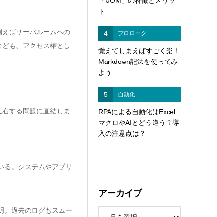
「UOM」の特徴とメリッ
ト
例えばサーバルームへの
4
プロローグ
なども、アクセス権とし
覚えてしまえばすごく楽！
Markdown記法を使ってみ
よう
5
自動化
左右する問題に直結しま
RPAによる自動化はExcel
マクロやAIとどう違う？導
入の注意点は？
いる。システムやアプリ
アーカイブ
明。過去のログもスムー