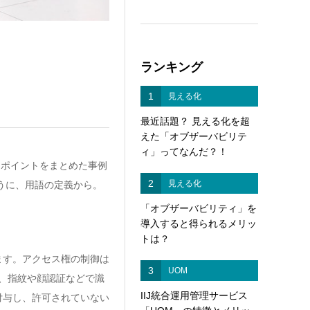
ランキング
1
見える化
最近話題？ 見える化を超
えた「オブザーバビリテ
ィ」ってなんだ？！
、ポイントをまとめた事例
2
見える化
ように、用語の定義から。
「オブザーバビリティ」を
導入すると得られるメリッ
トは？
ます。アクセス権の制御は
3
UOM
、指紋や顔認証などで識
IIJ統合運用管理サービス
付与し、許可されていない