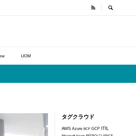
iew
UOM
タグクラウド
ITIL
AWS
Azure
GCP
BCP
Microsoft Azure
PATROLCLARICE