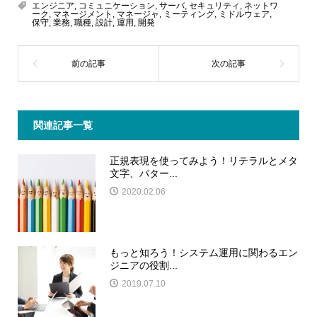
エンジニア
,
コミュニケーション
,
サーバ
,
セキュリティ
,
ネットワ
ーク
,
マネージメント
,
マネージャ
,
ミーティング
,
ミドルウェア
,
保守
,
業務
,
職種
,
設計
,
運用
,
開発
関連記事一覧
正規表現を使ってみよう！リテラルとメタ
文字、パター...
2020.02.06
もっと知ろう！システム運用に関わるエン
ジニアの役割...
2019.07.10