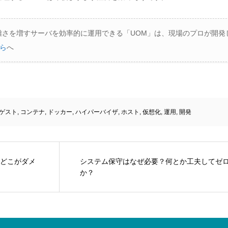
雑さを増すサーバを効率的に運用できる「UOM」は、現場のプロが開発
ら
へ
ゲスト
,
コンテナ
,
ドッカー
,
ハイパーバイザ
,
ホスト
,
仮想化
,
運用
,
開発
どこがダメ
システム保守はなぜ必要？何とか工夫してゼ
か？