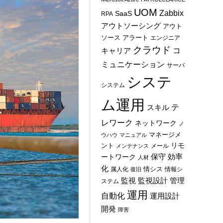
UOM
Zabbix
SaaS
RPA
アウトソーシング
アウト
ソース
アラート
エンジニア
クラウド
コ
キャリア
ミュニケーション
サーバ
システ
システム
ム運用
テ
スキル
レワーク
ネットワーク
ノ
マネージメ
ウハウ
マニュアル
ント
リモ
メール
メンテナンス
保守
効率
ートワーク
人材
化
情シス
属人化
情報シ
復旧
管理
監視
監視設計
ステム
運用
自動化
運用設計
開発
障害