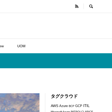
iew
UOM
タグクラウド
ITIL
AWS
Azure
GCP
BCP
Microsoft Azure
PATROLCLARICE