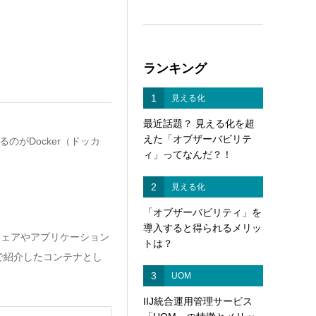
ランキング
1
見える化
最近話題？ 見える化を超
えた「オブザーバビリテ
がDocker（ドッカ
ィ」ってなんだ？！
2
見える化
「オブザーバビリティ」を
導入すると得られるメリッ
トウェアやアプリケーション
トは？
で紹介したコンテナとし
3
UOM
IIJ統合運用管理サービス