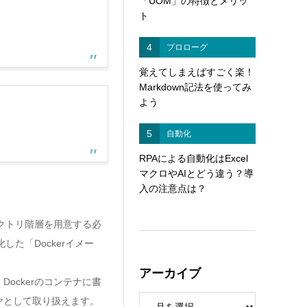
「UOM」の特徴とメリッ
ト
4
プロローグ
覚えてしまえばすごく楽！
Markdown記法を使ってみ
よう
5
自動化
RPAによる自動化はExcel
マクロやAIとどう違う？導
入の注意点は？
クトリ階層を用意する必
た「Dockerイメー
アーカイブ
ckerのコンテナに書
ヤとして取り扱えます。