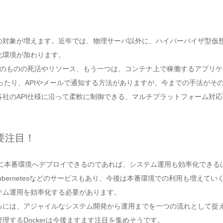
の対象が増えます。近年では、物理サーバ以外に、ハイパーバイザ型仮
化環境が加わります。
そのものの死活やリソース、もう一つは、コンテナ上で稼働するアプリケ
使ったり、APIやメールで通知する方法がありますが、今までの手法がそ
社のAPI仕様に沿って柔軟に制御できる、マルチプラットフォーム対
要注目！
ズに本番環境へデプロイできるのであれば、システム運用も効率化できるはず
やKubernetesなどのサービスもあり、今後は本番環境での利用も増えて
テム運用を効率化する必要があります。
には、アジャイルなシステム開発から運用までを一つの流れとして捉える
するDockerは今後ますます注目を集めそうです。