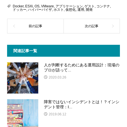
Docker
,
ESXi
,
OS
,
VMware
,
アプリケーション
,
ゲスト
,
コンテナ
,
ドッカー
,
ハイパーバイザ
,
ホスト
,
仮想化
,
運用
,
開発
関連記事一覧
人が判断するためにある運用設計：現場の
プロが語って...
2020.03.26
障害ではないインシデントとは！？インシ
デント管理：I...
2019.06.12