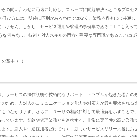
からの問い合わせに迅速に対応し、スムーズに問題解決へと至るプロセ
クの呼び方には、明確に区別があるわけではなく、業務内容もほぼ共通し
いません。しかし、サービス運用や管理の事例集であるITILにも入っ
ような例もあり、技術と対人スキルの両方が重要な専門職であることには
ILの基本（1）
は、サービスの操作説明や技術的なサポート、トラブルが起きた場合の
そのため、人対人のコミュニケーション能力や対応力が最も要求される
にもつながります。さらに、ユーザの相談に対して最適解を示すことで
持っています。契約や管理業務とも連携する、非常に専門性の高い業務
します。新人や中途採用者だけでなく、新しいサービスリリース後にお