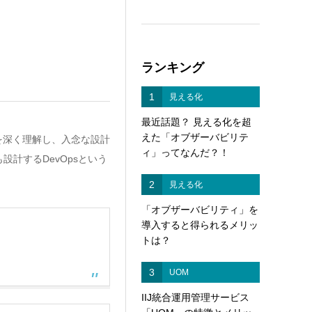
ランキング
1
見える化
最近話題？ 見える化を超
えた「オブザーバビリテ
を深く理解し、入念な設計
ィ」ってなんだ？！
計するDevOpsという
2
見える化
「オブザーバビリティ」を
導入すると得られるメリッ
トは？
3
UOM
IIJ統合運用管理サービス