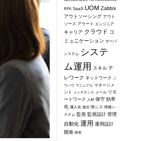
UOM
Zabbix
SaaS
RPA
アウトソーシング
アウト
ソース
アラート
エンジニア
クラウド
コ
キャリア
ミュニケーション
サーバ
システ
システム
ム運用
テ
スキル
レワーク
ネットワーク
ノ
マネージメ
ウハウ
マニュアル
ント
リモ
メール
メンテナンス
保守
効率
ートワーク
人材
化
情シス
属人化
情報シ
復旧
管理
監視
監視設計
ステム
運用
自動化
運用設計
開発
障害