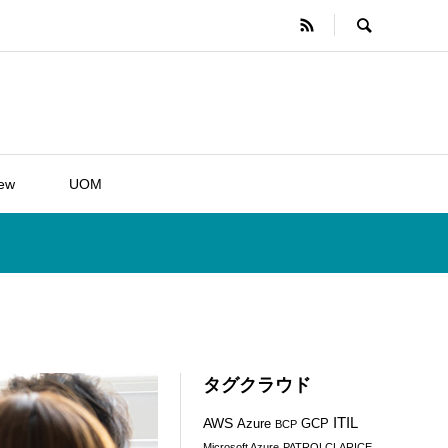
iew
UOM
タグクラウド
ITIL
AWS
Azure
GCP
BCP
Microsoft Azure
PATROLCLARICE