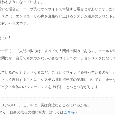
替わるようになっています。
理する場合と、ユーザ先にオンサイトで常駐する場合とがあります。窓
デスクは、エンドユーザの声を直接拾い上げるシステム運用のフロント
共有が不可欠です。
ろう！
ー曰く、『人間の悩みは、すべて対人関係の悩みである』。メールやSl
の間にか、自分でも気づかない小さなコミュニケーションリスクになっ
しているのかも？』『なるほど、こういうマインドを持っているのか！
、正しく理解することは、システム運用担当者の業務についても、正当
ジェクト全体のパフォーマンスを上げることへとつながります。
ャリアのロールモデルは、実は身近なところにいるかも。
ビスが、自身の成長の強い味方。詳しくは
こちら
へ