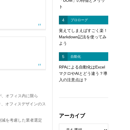
「UOM」の特徴とメリッ
ト
4
プロローグ
覚えてしまえばすごく楽！
Markdown記法を使ってみ
よう
5
自動化
RPAによる自動化はExcel
マクロやAIとどう違う？導
入の注意点は？
が、オフィス内に限ら
り、オフィスデザインのス
アーカイブ
削減を考慮した業者選定