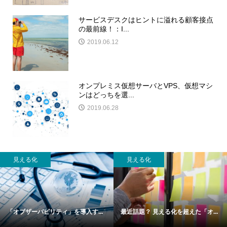
サービスデスクはヒントに溢れる顧客接点
の最前線！：I...
2019.06.12
オンプレミス仮想サーバとVPS、仮想マシ
ンはどっちを選...
2019.06.28
見える化
見える化
「オブザーバビリティ」を導入す...
最近話題？ 見える化を超えた「オ...