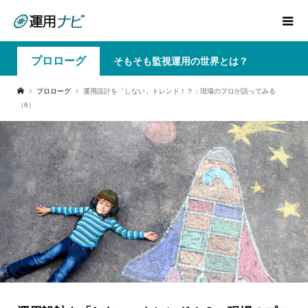
プロローグ
そもそも監視運用の世界とは？
プロローグ
運用設計を「しない」トレンド！？：現場のプロが語ってみる
（6）