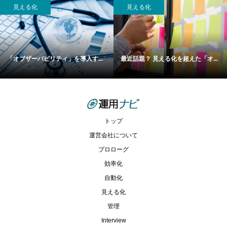
見える化
見える化
「オブザーバビリティ」を導入す...
最近話題？ 見える化を超えた「オ...
トップ
運営会社について
プロローグ
効率化
自動化
見える化
管理
Interview