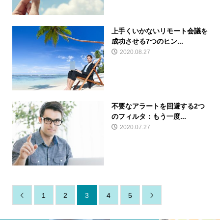
上手くいかないリモート会議を
成功させる7つのヒン...
2020.08.27
不要なアラートを回避する2つ
のフィルタ：もう一度...
2020.07.27
1
2
3
4
5

