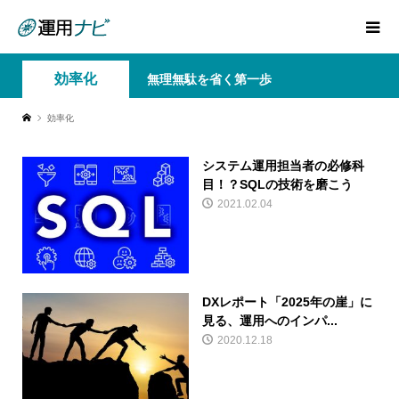
効率化
無理無駄を省く第一歩
効率化
システム運用担当者の必修科
目！？SQLの技術を磨こう
2021.02.04
DXレポート「2025年の崖」に
見る、運用へのインパ...
2020.12.18