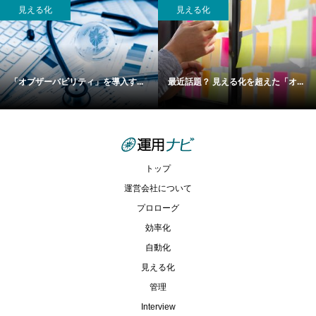
見える化
見える化
「オブザーバビリティ」を導入す...
最近話題？ 見える化を超えた「オ...
トップ
運営会社について
プロローグ
効率化
自動化
見える化
管理
Interview