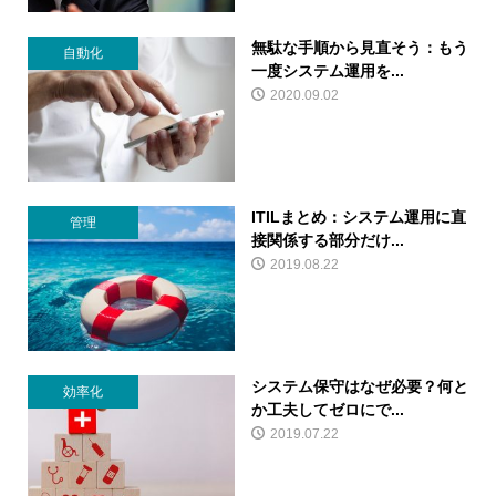
無駄な手順から見直そう：もう
自動化
一度システム運用を...
2020.09.02
ITILまとめ：システム運用に直
管理
接関係する部分だけ...
2019.08.22
システム保守はなぜ必要？何と
効率化
か工夫してゼロにで...
2019.07.22