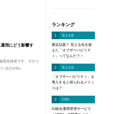
ランキング
1
見える化
最近話題？ 見える化を超
ム運用にどう影響す
えた「オブザーバビリテ
ィ」ってなんだ？！
仮想化技術です。そのコ
2
見える化
るのがDo...
「オブザーバビリティ」を
導入すると得られるメリッ
トは？
3
UOM
IIJ統合運用管理サービス