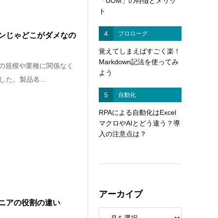
「UOM」の特徴とメリッ
ト
4
プロローグ
ンじゃどこがダメなの
覚えてしまえばすごく楽！
Markdown記法を使ってみ
スの規模や業種に関係なく
よう
た。製品名...
5
自動化
RPAによる自動化はExcel
マクロやAIとどう違う？導
入の注意点は？
アーカイブ
ニアの役割の違い