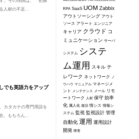
す。その理由は、「把握
UOM
Zabbix
SaaS
人材の不足...
RPA
アウトソーシング
アウト
ソース
アラート
エンジニア
クラウド
コ
キャリア
ミュニケーション
サーバ
システ
システム
ム運用
テ
スキル
レワーク
ネットワーク
ノ
マネージメ
ウハウ
マニュアル
しでも英語力をアップ
ント
リモ
メール
メンテナンス
保守
効率
ートワーク
人材
化
情シス
属人化
情報シ
復旧
、カタカナの専門用語を
管理
監視
監視設計
ステム
。もちろん...
運用
自動化
運用設計
開発
障害