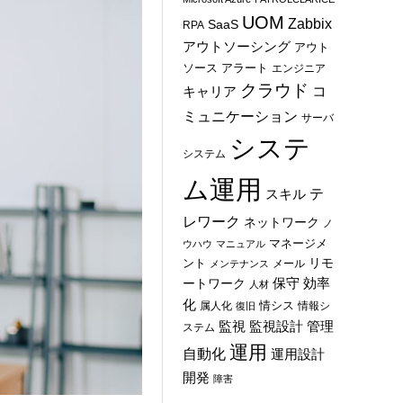
UOM
Zabbix
SaaS
RPA
アウトソーシング
アウト
ソース
アラート
エンジニア
クラウド
コ
キャリア
ミュニケーション
サーバ
システ
システム
ム運用
テ
スキル
レワーク
ネットワーク
ノ
マネージメ
ウハウ
マニュアル
ント
リモ
メール
メンテナンス
保守
効率
ートワーク
人材
化
情シス
属人化
情報シ
復旧
管理
監視
監視設計
ステム
運用
自動化
運用設計
開発
障害