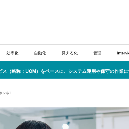
効率化
自動化
見える化
管理
Interv
ービス（略称：UOM）をベースに、システム運用や保守の作業
ホンネ1