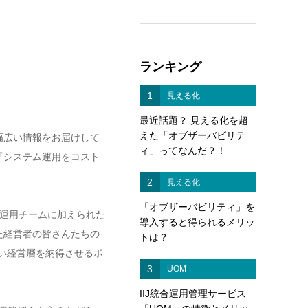
ランキング
1
見える化
最近話題？ 見える化を超
えた「オブザーバビリテ
幅広い情報をお届けして
ィ」ってなんだ？！
『システム運用をコスト
2
見える化
「オブザーバビリティ」を
運用チームに加えられた
導入すると得られるメリッ
た経営者の皆さんたちの
トは？
い経営層を納得させるポ
3
UOM
IIJ統合運用管理サービス