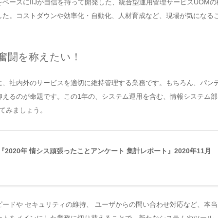
ベースにIIJが自信を持って開発した、統合型運用管理サービスUOM
した。コストダウンや効率化・自動化、人材育成など、現場が気になる
奮闘を称えたい！
に、社内外のサービスを適切に維持管理する業務です。もちろん、パン
抑えるのが命題です。この1年の、システム運用を含む、情報システム部
ってみましょう。
2020年 情シス頑張ったことアンケート 集計レポート』2020年11月
ードや セキュリティの維持、 ユーザからの問い合わせ対応など、本
ートをメインにした業務に切り替えることで、新たなシステムやツール