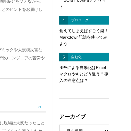
「UOM」の特徴とメリッ
の機能紹介を交えながら、
ト
ことのヒントをお届けし
4
プロローグ
覚えてしまえばすごく楽！
Markdown記法を使ってみ
よう
デミックや大規模災害な
5
自動化
門のエンジニアの苦労や
RPAによる自動化はExcel
マクロやAIとどう違う？導
入の注意点は？
アーカイブ
当に現場は大変だったこと
、デバイスを導入したケ