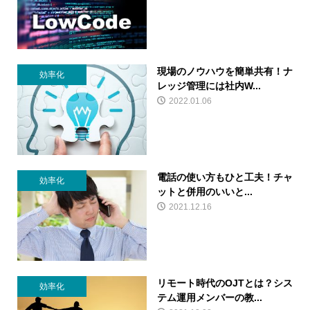
現場のノウハウを簡単共有！ナ
効率化
レッジ管理には社内W...
2022.01.06
電話の使い方もひと工夫！チャ
効率化
ットと併用のいいと...
2021.12.16
リモート時代のOJTとは？シス
効率化
テム運用メンバーの教...