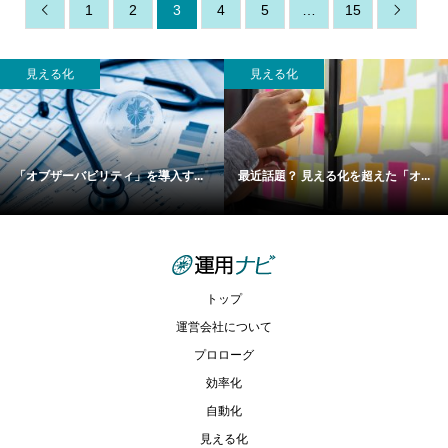
1
2
3
4
5
…
15


見える化
見える化
「オブザーバビリティ」を導入す...
最近話題？ 見える化を超えた「オ...
トップ
運営会社について
プロローグ
効率化
自動化
見える化