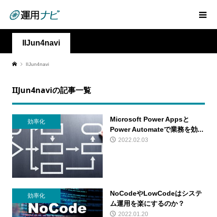
IIJun4navi
IIJun4navi
IIJun4naviの記事一覧
Microsoft Power Appsと
効率化
Power Automateで業務を効...
2022.02.03
NoCodeやLowCodeはシステ
効率化
ム運用を楽にするのか？
2022.01.20